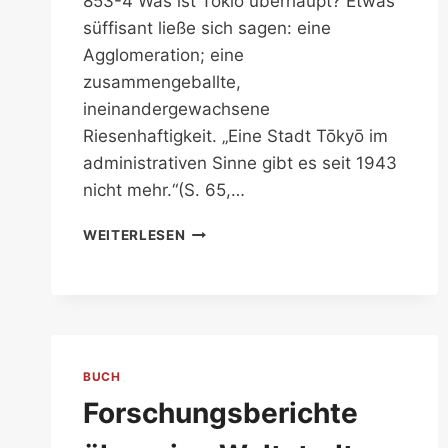
853-4 Was ist Tokio überhaupt? Etwas
süffisant ließe sich sagen: eine
Agglomeration; eine
zusammengeballte,
ineinandergewachsene
Riesenhaftigkeit. „Eine Stadt Tōkyō im
administrativen Sinne gibt es seit 1943
nicht mehr.“(S. 65,…
SOZIALRAUM
WEITERLESEN
TOKIO
BUCH
Forschungsberichte