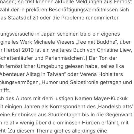
gnasen’, so trist können aktuelle Meldungen aus Fernost
zahl der in prekären Beschäftigungsverhältnissen sich
as Staatsdefizit oder die Probleme renommierter
lungsversuche in Japan scheinen bald ein eigenes
riginelles Werk Michaela Viesers „Tee mit Buddha“, über
r Herbst 2010 ist ein weiteres Buch von Christine Liew,
„Schattenläufer und Perlenmädchen“.] Der Ton der
in fernöstlicher Umgebung gelesen habe, sei es Ilka
benteuer Alltag in Taiwan“ oder Verena Hohleiters
fühlungsvermögen, Humor und Selbstironie getragen und
ifft.
uch des Autors mit dem lustigen Namen Mayer-Kuckuk
it einigen Jahren als Korrespondent des ‚Handelsblatts’
 seine Erlebnisse aus Studientagen bis in die Gegenwart.
n relativ wenig über die ominösen Hürden erfährt, mit
ieht [Zu diesem Thema gibt es allerdings eine