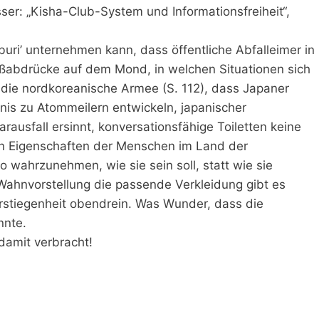
ser: „Kisha-Club-System und Informationsfreiheit“,
ri’ unternehmen kann, dass öffentliche Abfalleimer in
ußabdrücke auf dem Mond, in welchen Situationen sich
 die nordkoreanische Armee (S. 112), dass Japaner
nis zu Atommeilern entwickeln, japanischer
ausfall ersinnt, konversationsfähige Toiletten keine
en Eigenschaften der Menschen im Land der
o wahrzunehmen, wie sie sein soll, statt wie sie
e Wahnvorstellung die passende Verkleidung gibt es
rstiegenheit obendrein. Was Wunder, dass die
nnte.
damit verbracht!