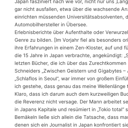
Japan fasziniert nach wie vor, nicht nur uns ‚Lan
gar nicht ausfallen, etwa über die wachsende An
einrichten müssenden Universitätsabsolventen, d
Automobilhersteller in Übersee.
Erlebnisberichte über Aufenthalte oder Verwurze
Genre zu bilden. [Im Vorjahr fiel als besonders o
ihre Erfahrungen in einem Zen-Kloster, auf und fü
die 15 Jahre in Japan verbrachte, angekündigt: 
letzten Bücher, die ich über das Zurechtkommen 
Schneiders „Zwischen Geistern und Gigabytes – A
„Schlaflos in Seoul“, war immer von großem Ein
ich gestehe, dass genau das meine Wellenlänge tr
Klaro, dass ich darum auch dem kurzweiligen B
die Reverenz nicht versage. Der Mann arbeitet se
in Japans Kapitale und resümiert in „Tokio total“
Bemäkeln ließe sich allein die Tatsache, dass ma
denen sich ein Journalist in Japan konfrontiert s