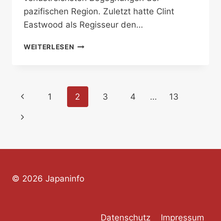
pazifischen Region. Zuletzt hatte Clint
Eastwood als Regisseur den…
AUS
WEITERLESEN
IWOJIMA
WIRD
IWOTO
Seitennavigation
Vorherige
1
2
3
4
…
13
Seite
Nächste
Seite
© 2026 Japaninfo
Datenschutz
Impressum