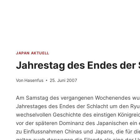
Zum
Inhalt
springen
JAPAN AKTUELL
Jahrestag des Endes der
Von
Hasenfus
25. Juni 2007
Am Samstag des vergangenen Wochenendes wurde
Jahrestages des Endes der Schlacht um den Ryuky
wechselvollen Geschichte des einstigen Königreic
vor der späteren Dominanz des Japanischen ein
zu Einflussnahmen Chinas und Japans, die für die
gelten auch deswegen die Eilande als eine der U