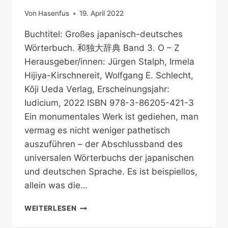
Von
Hasenfus
19. April 2022
Buchtitel: Großes japanisch-deutsches
Wörterbuch. 和独大辞典 Band 3. O – Z
Herausgeber/innen: Jürgen Stalph, Irmela
Hijiya-Kirschnereit, Wolfgang E. Schlecht,
Kōji Ueda Verlag, Erscheinungsjahr:
Iudicium, 2022 ISBN 978-3-86205-421-3
Ein monumentales Werk ist gediehen, man
vermag es nicht weniger pathetisch
auszuführen – der Abschlussband des
universalen Wörterbuchs der japanischen
und deutschen Sprache. Es ist beispiellos,
allein was die…
DER
WEITERLESEN
ABSCHLUSSBAND
DES