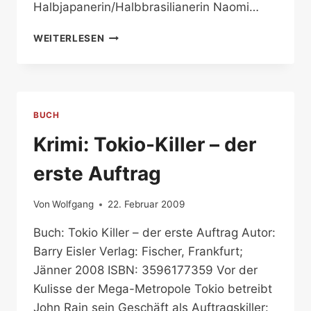
Halbjapanerin/Halbbrasilianerin Naomi…
DIE
WEITERLESEN
RACHE.
TOKIO-
KILLER
–
DER
BUCH
ZWEITE
AUFTRAG
Krimi: Tokio-Killer – der
erste Auftrag
Von
Wolfgang
22. Februar 2009
Buch: Tokio Killer – der erste Auftrag Autor:
Barry Eisler Verlag: Fischer, Frankfurt;
Jänner 2008 ISBN: 3596177359 Vor der
Kulisse der Mega-Metropole Tokio betreibt
John Rain sein Geschäft als Auftragskiller: