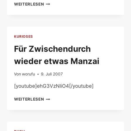
RAZOR
WEITERLESEN
RAMON
HARD
GAY
KURIOSES
Für Zwischendurch
wieder etwas Manzai
Von
worufu
9. Juli 2007
[youtube]ehG3VzNliO4[/youtube]
FÜR
WEITERLESEN
ZWISCHENDURCH
WIEDER
ETWAS
MANZAI