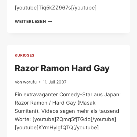
[youtube]Tiq5kZZ967s[/youtube]
FABELHAFTE
WEITERLESEN
TETRIS-
KOMIK
KURIOSES
Razor Ramon Hard Gay
Von
worufu
11. Juli 2007
Ein extravaganter Comedy-Star aus Japan:
Razor Ramon / Hard Gay (Masaki
Sumitani). Videos sagen mehr als tausend
Worte: [youtube]ZQmq5fjTG4o[/youtube]
[youtube]KYmHyIgfQTQ[/youtube]