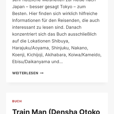
Japan – besser gesagt Tokyo – zum
Besten. Hier finden sich wirklich hilfreiche
Informationen für den Reisenden, die auch
interessant zu lesen sind. Danach
konzentriert sich das Buch ausschließlich
auf die Lokationen Shibuya,
Harajuku/Aoyama, Shinjuku, Nakano,
Koenji, Kichijoji, Akihabara, Koiwa/Kameido,
Ebisu/Daikanyama und…
TOKYO
WEITERLESEN
UNDERGROUND:
TOYS
AND
DESIGN
CULTURE
BUCH
IN
TOKYO
Train Man (Densha Otoko