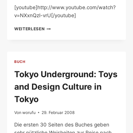
[youtube]http://www.youtube.com/watch?
v=NXxnQzI-vrU[/youtube]
ARCADE
WEITERLESEN
GAMES
IN
JAPAN
BUCH
Tokyo Underground: Toys
and Design Culture in
Tokyo
Von
worufu
29. Februar 2008
Die ersten 30 Seiten des Buches geben
sehr nützliche Weisheiten zur Reise nach