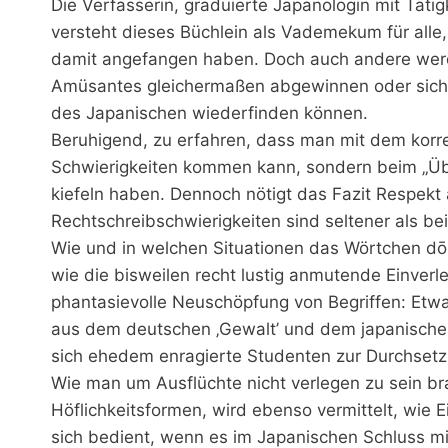
Die Verfasserin, graduierte Japanologin mit Täti
versteht dieses Büchlein als Vademekum für alle
damit angefangen haben. Doch auch andere werd
Amüsantes gleichermaßen abgewinnen oder sich 
des Japanischen wiederfinden können.
Beruhigend, zu erfahren, dass man mit dem korrekt
Schwierigkeiten kommen kann, sondern beim „Üb
kiefeln haben. Dennoch nötigt das Fazit Respekt
Rechtschreibschwierigkeiten sind seltener als bei
Wie und in welchen Situationen das Wörtchen dō
wie die bisweilen recht lustig anmutende Einve
phantasievolle Neuschöpfung von Begriffen: Etw
aus dem deutschen ‚Gewalt’ und dem japanischen 
sich ehedem enragierte Studenten zur Durchsetzun
Wie man um Ausflüchte nicht verlegen zu sein br
Höflichkeitsformen, wird ebenso vermittelt, wie 
sich bedient, wenn es im Japanischen Schluss mit