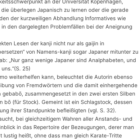
gkeitsschwerpunkt an der Universität Kopenhagen,
, die überlegen Japanisch zu lernen oder die gerade
en der kurzweiligen Abhandlung Informatives wie
in den dargelegten Problemfällen bei der Aneignung
en Lesen der kanji nicht nur als gaijin in
ersetzen“ von Namens-kanji sogar Japaner mitunter zu
 ab: „Nur ganz wenige Japaner sind Analphabeten, und
 uns.“(S. 25)
mo weiterhelfen kann, beleuchtet die Autorin ebenso
rleibung von Fremdwörtern und die damit einhergehende
a gebabō, zusammengesetzt in den zwei ersten Silben
bō (für Stock). Gemeint ist ein Schlagstock, dessen
g ihrer Standpunkte befleißigten (vgl. S. 32).
aucht, bei gleichzeitigem Wahren aller Anstands- und
Einblick in das Repertoire der Bezeugungen, derer man
 lustig heißt, ohne dass man gleich Karate-Tritte