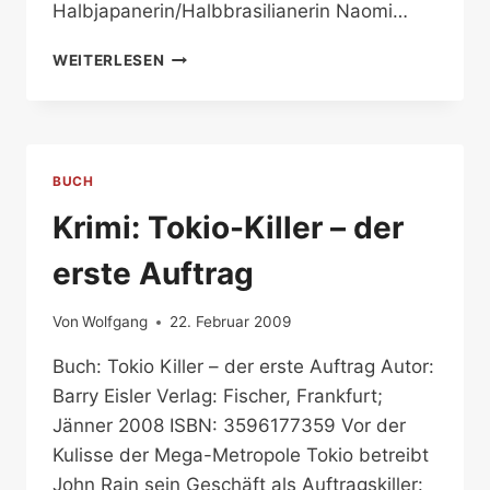
Halbjapanerin/Halbbrasilianerin Naomi…
DIE
WEITERLESEN
RACHE.
TOKIO-
KILLER
–
DER
BUCH
ZWEITE
AUFTRAG
Krimi: Tokio-Killer – der
erste Auftrag
Von
Wolfgang
22. Februar 2009
Buch: Tokio Killer – der erste Auftrag Autor:
Barry Eisler Verlag: Fischer, Frankfurt;
Jänner 2008 ISBN: 3596177359 Vor der
Kulisse der Mega-Metropole Tokio betreibt
John Rain sein Geschäft als Auftragskiller: