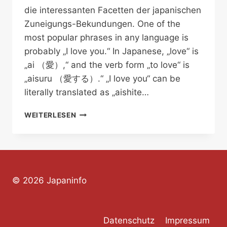
die interessanten Facetten der japanischen
Zuneigungs-Bekundungen. One of the
most popular phrases in any language is
probably „I love you.“ In Japanese, „love“ is
„ai （愛）,“ and the verb form „to love“ is
„aisuru （愛する）.“ „I love you“ can be
literally translated as „aishite…
„I
WEITERLESEN
LOVE
YOU“
IN
JAPANESE
© 2026 Japaninfo
Datenschutz
Impressum