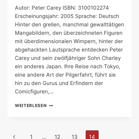
Autor: Peter Carey ISBN: 3100102274
Erscheinungsjahr: 2005 Sprache: Deutsch
Hinter den grellen, manchmal gewalttätigen
Mangabildern, den überzeichneten Figuren
mit überdimensionalen Wimpern, hinter der
abgehackten Lautsprache entdecken Peter
Carey und sein zwölfjähriger Sohn Charley
ein anderes Japan. Ihre Reise nach Tokyo,
eine andere Art der Pilgerfahrt, führt sie
hin zu den Gurus und Erfindern der
Comicfiguren,…
WRONG
WEITERLESEN
ABOUT
JAPAN
Seitennavigation
Vorherige
1
…
12
13
14