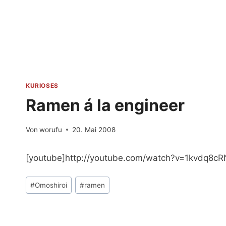
Zum
Inhalt
springen
KURIOSES
Ramen á la engineer
Von
worufu
20. Mai 2008
[youtube]http://youtube.com/watch?v=1kvdq8c
Schlagworte:
#
Omoshiroi
#
ramen