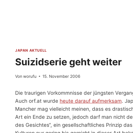
Zum
Inhalt
springen
JAPAN AKTUELL
Suizidserie geht weiter
Von
worufu
15. November 2006
Die traurigen Vorkommnisse der jüngsten Vergang
Auch orf.at wurde
heute darauf aufmerksam
. Ja
Mancher mag vielleicht meinen, dass es drastisc
Art ein Ende zu setzen, jedoch darf man nicht de
des Gesichtes“, ein gesellschaftliches Prinzip da
Kulturen nur gering bis garnicht in dieser Art b