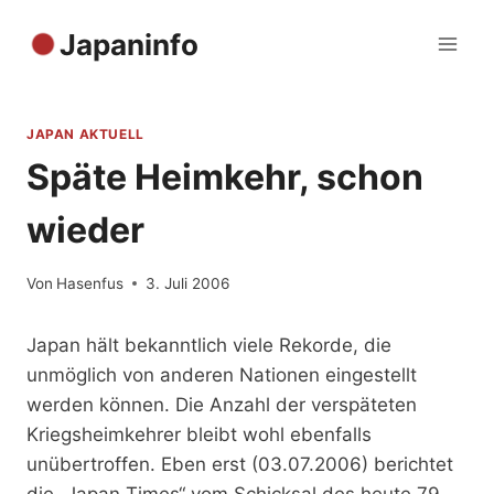
Zum
Japaninfo
Inhalt
springen
JAPAN AKTUELL
Späte Heimkehr, schon
wieder
Von
Hasenfus
3. Juli 2006
Japan hält bekanntlich viele Rekorde, die
unmöglich von anderen Nationen eingestellt
werden können. Die Anzahl der verspäteten
Kriegsheimkehrer bleibt wohl ebenfalls
unübertroffen. Eben erst (03.07.2006) berichtet
die „Japan Times“ vom Schicksal des heute 79-