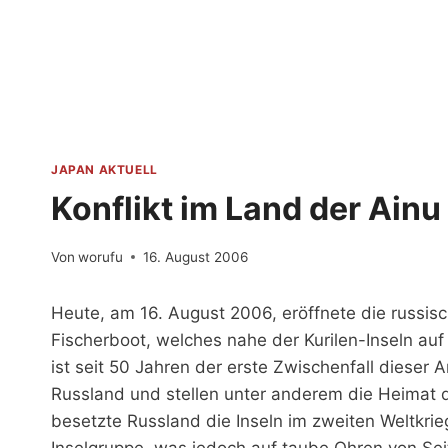
Zum
Inhalt
springen
JAPAN AKTUELL
Konflikt im Land der Ainu
Von
worufu
16. August 2006
Heute, am 16. August 2006, eröffnete die russis
Fischerboot, welches nahe der Kurilen-Inseln auf
ist seit 50 Jahren der erste Zwischenfall dieser 
Russland und stellen unter anderem die Heimat d
besetzte Russland die Inseln im zweiten Weltkri
Inselgruppe, was jedoch auf taube Ohren von Sei