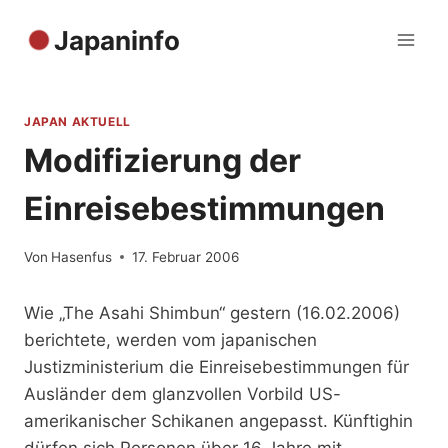
Zum
Japaninfo
Inhalt
springen
JAPAN AKTUELL
Modifizierung der
Einreisebestimmungen
Von
Hasenfus
17. Februar 2006
Wie „The Asahi Shimbun“ gestern (16.02.2006)
berichtete, werden vom japanischen
Justizministerium die Einreisebestimmungen für
Ausländer dem glanzvollen Vorbild US-
amerikanischer Schikanen angepasst. Künftighin
dürfen sich Personen über 16 Jahre mit