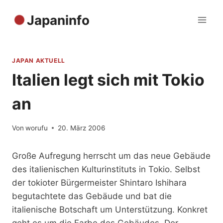
Zum
Japaninfo
Inhalt
springen
JAPAN AKTUELL
Italien legt sich mit Tokio
an
Von
worufu
20. März 2006
Große Aufregung herrscht um das neue Gebäude
des italienischen Kulturinstituts in Tokio. Selbst
der tokioter Bürgermeister Shintaro Ishihara
begutachtete das Gebäude und bat die
italienische Botschaft um Unterstützung. Konkret
geht es um die Farbe des Gebäudes. Der