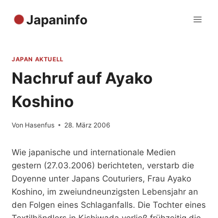
Zum
Japaninfo
Inhalt
springen
JAPAN AKTUELL
Nachruf auf Ayako
Koshino
Von
Hasenfus
28. März 2006
Wie japanische und internationale Medien
gestern (27.03.2006) berichteten, verstarb die
Doyenne unter Japans Couturiers, Frau Ayako
Koshino, im zweiundneunzigsten Lebensjahr an
den Folgen eines Schlaganfalls. Die Tochter eines
Textilhändlers in Kishiwada verließ frühzeitig die