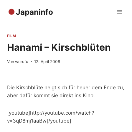
Zum
Japaninfo
Inhalt
springen
FILM
Hanami – Kirschblüten
Von
worufu
12. April 2008
Die Kirschblüte neigt sich für heuer dem Ende zu,
aber dafür kommt sie direkt ins Kino.
[youtube]http://youtube.com/watch?
v=3qD8mj1aaBw[/youtube]