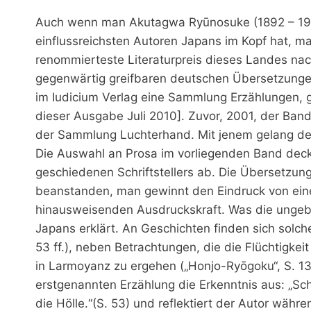
Auch wenn man Akutagwa Ryūnosuke (1892 – 1927
einflussreichsten Autoren Japans im Kopf hat, m
renommierteste Literaturpreis dieses Landes nac
gegenwärtig greifbaren deutschen Übersetzungen
im Iudicium Verlag eine Sammlung Erzählungen, gl
dieser Ausgabe Juli 2010]. Zuvor, 2001, der Ban
der Sammlung Luchterhand. Mit jenem gelang dem
Die Auswahl an Prosa im vorliegenden Band deck
geschiedenen Schriftstellers ab. Die Übersetzung
beanstanden, man gewinnt den Eindruck von einer
hinausweisenden Ausdruckskraft. Was die ungeb
Japans erklärt. An Geschichten finden sich solch
53 ff.), neben Betrachtungen, die die Flüchtigkeit
in Larmoyanz zu ergehen („Honjo-Ryōgoku“, S. 133f
erstgenannten Erzählung die Erkenntnis aus: „S
die Hölle.“(S. 53) und reflektiert der Autor wä