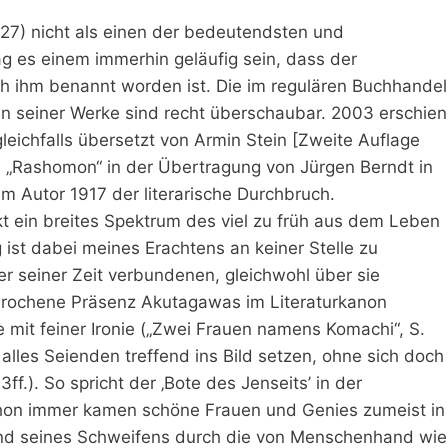
) nicht als einen der bedeutendsten und
ag es einem immerhin geläufig sein, dass der
h ihm benannt worden ist. Die im regulären Buchhandel
 seiner Werke sind recht überschaubar. 2003 erschien
eichfalls übersetzt von Armin Stein [Zweite Auflage
d „Rashomon“ in der Übertragung von Jürgen Berndt in
 Autor 1917 der literarische Durchbruch.
t ein breites Spektrum des viel zu früh aus dem Leben
 ist dabei meines Erachtens an keiner Stelle zu
 seiner Zeit verbundenen, gleichwohl über sie
rochene Präsenz Akutagawas im Literaturkanon
e mit feiner Ironie („Zwei Frauen namens Komachi“, S.
 alles Seienden treffend ins Bild setzen, ohne sich doch
f.). So spricht der ‚Bote des Jenseits’ in der
chon immer kamen schöne Frauen und Genies zumeist in
hrend seines Schweifens durch die von Menschenhand wie