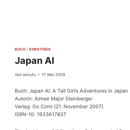
Zum
Inhalt
springen
BUCH
|
SONSTIGES
Japan AI
Von
worufu
17. Mai 2009
Buch: Japan AI. A Tall Girl’s Adventures in Japan
Autorin: Aimee Major Steinberger
Verlag: Go Comi (21. November 2007)
ISBN-10: 1933617837