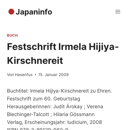
Zum
Japaninfo
Inhalt
springen
BUCH
Festschrift Irmela Hijiya-
Kirschnereit
Von
Hasenfus
15. Januar 2009
Buchtitel: Irmela Hijiya-Kirschnereit zu Ehren.
Festschrift zum 60. Geburtstag
Herausgeberinnen: Judit Árokay ; Verena
Blechinger-Talcott ; Hilaria Gössmann
Verlag, Erscheinungsjahr: Iudicium, 2008
ISBN 978-3-89129-960-9