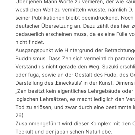
Über jenen Mann Worte zu verlieren, der wie kau
westlichen Welt zu vermitteln wusste, nämlich D. T.
seiner Publikationen bleibt beeindruckend. Noch 
deutscher Übersetzung an. Dazu zählt das hier z
bedauerlich erscheinen muss, da es eine Fülle v
nicht findet.
Ausgangspunkt wie Hintergrund der Betrachtungen
Buddhismus. Dass Zen sich vermeintlich paradox
Verständnis nicht gerade den Weg. Suzuki erschli
oder fuga, sowie an der Gestalt des Fudo, des 
Darstellung des ‚Eineckstils’ in der Kunst, Dime
„Zen besitzt kein eigentliches Lehrgebäude oder
logischen Lehrsätzen, es macht lediglich den V
Tod zu erlösen, und zwar durch eine bestimmte int
26)
Zusammengeführt wird dieser Komplex mit den C
Teekult und der japanischen Naturliebe.