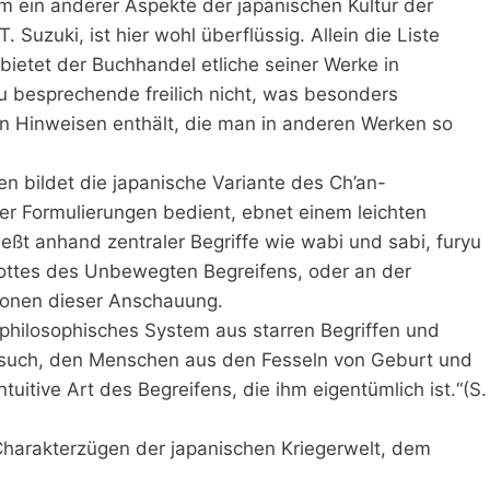
m ein anderer Aspekte der japanischen Kultur der
 Suzuki, ist hier wohl überflüssig. Allein die Liste
bietet der Buchhandel etliche seiner Werke in
u besprechende freilich nicht, was besonders
on Hinweisen enthält, die man in anderen Werken so
 bildet die japanische Variante des Ch’an-
er Formulierungen bedient, ebnet einem leichten
eßt anhand zentraler Begriffe wie wabi und sabi, furyu
Gottes des Unbewegten Begreifens, oder an der
nsionen dieser Anschauung.
 philosophisches System aus starren Begriffen und
ersuch, den Menschen aus den Fesseln von Geburt und
uitive Art des Begreifens, die ihm eigentümlich ist.“(S.
harakterzügen der japanischen Kriegerwelt, dem