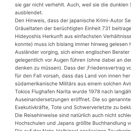
sie gar nicht verhehlt. Auch, weil sie die dunkle
ausblendet.
Den Hinweis, dass der japanische Krimi-Autor Se
Gräueltaten der berüchtigten Einheit 731 beitrag
Hideyoshis Herkunft aus einfachsten Verhältnisse
konnte) muss ich bislang immer hinweg gelesen 
Ausländer vorging, sich einen englischen Berater h
gelegentlich vor Augen führen (ohne dabei an d
denken zu müssen). Dass der ‚Friedensvertrag v
für den Fall vorsah, dass das Land von innen he
südamerikanische Militärs aus einem solchen Avi
Tokios Flughafen Narita wurde 1978 nach langjäh
Auseinandersetzungen eröffnet. Die so genannte 
Exekutivkräfte, Tote und Schwerverletzte zu bek
Die Reisehinweise sind natürlich auch nicht schle
Hochschulen und Japans größte Buchhandlung vo
Die auf der Noto-Halbinsel ansässigen Taucheri