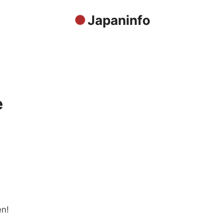
Japaninfo
e
en!