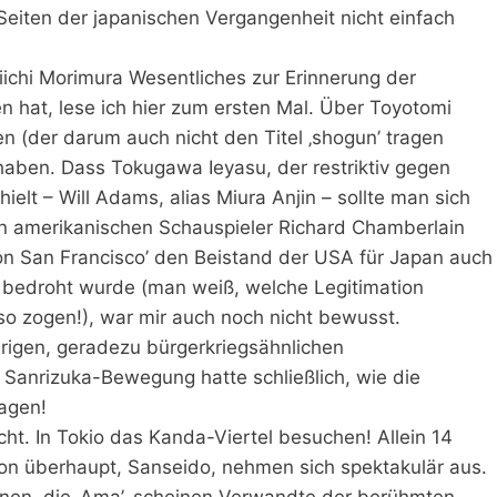
n Seiten der japanischen Vergangenheit nicht einfach
iichi Morimura Wesentliches zur Erinnerung der
en hat, lese ich hier zum ersten Mal. Über Toyotomi
n (der darum auch nicht den Titel ‚shogun’ tragen
haben. Dass Tokugawa Ieyasu, der restriktiv gegen
ielt – Will Adams, alias Miura Anjin – sollte man sich
en amerikanischen Schauspieler Richard Chamberlain
on San Francisco’ den Beistand der USA für Japan auch
r bedroht wurde (man weiß, welche Legitimation
so zogen!), war mir auch noch nicht bewusst.
rigen, geradezu bürgerkriegsähnlichen
Sanrizuka-Bewegung hatte schließlich, wie die
lagen!
cht. In Tokio das Kanda-Viertel besuchen! Allein 14
n überhaupt, Sanseido, nehmen sich spektakulär aus.
nnen, die ‚Ama’, scheinen Verwandte der berühmten