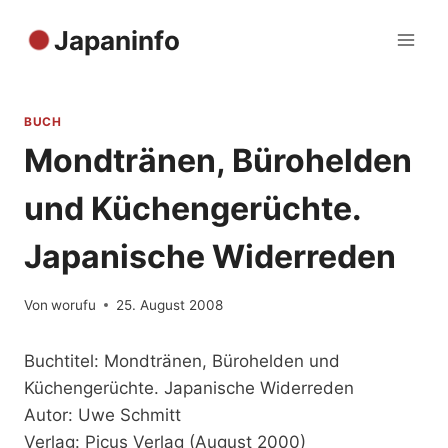
Zum
Japaninfo
Inhalt
springen
BUCH
Mondtränen, Bürohelden
und Küchengerüchte.
Japanische Widerreden
Von
worufu
25. August 2008
Buchtitel: Mondtränen, Bürohelden und
Küchengerüchte. Japanische Widerreden
Autor: Uwe Schmitt
Verlag: Picus Verlag (August 2000)