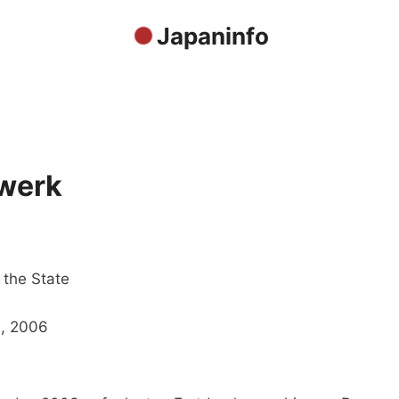
Japaninfo
dwerk
 the State
s, 2006