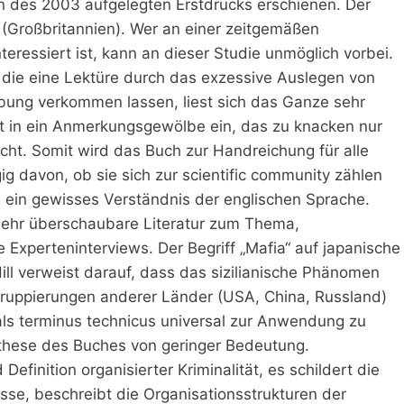
on des 2003 aufgelegten Erstdrucks erschienen. Der
d (Großbritannien). Wer an einer zeitgemäßen
nteressiert ist, kann an dieser Studie unmöglich vorbei.
 die eine Lektüre durch das exzessive Auslegen von
bung verkommen lassen, liest sich das Ganze sehr
cht in ein Anmerkungsgewölbe ein, das zu knacken nur
ht. Somit wird das Buch zur Handreichung für alle
ig davon, ob sie sich zur scientific community zählen
ch ein gewisses Verständnis der englischen Sprache.
ehr überschaubare Literatur zum Thema,
Experteninterviews. Der Begriff „Mafia“ auf japanische
Hill verweist darauf, dass das sizilianische Phänomen
r Gruppierungen anderer Länder (USA, China, Russland)
 als terminus technicus universal zur Anwendung zu
Synthese des Buches von geringer Bedeutung.
efinition organisierter Kriminalität, es schildert die
isse, beschreibt die Organisationsstrukturen der