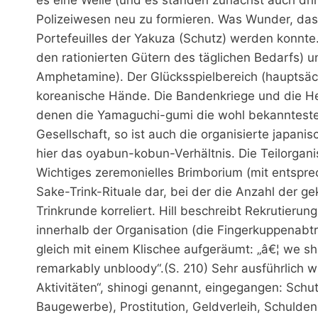
Polizeiwesen neu zu formieren. Was Wunder, das
Portefeuilles der Yakuza (Schutz) werden konnte
den rationierten Gütern des täglichen Bedarfs) u
Amphetamine). Der Glücksspielbereich (hauptsächl
koreanische Hände. Die Bandenkriege und die H
denen die Yamaguchi-gumi die wohl bekannteste i
Gesellschaft, so ist auch die organisierte japanis
hier das oyabun-kobun-Verhältnis. Die Teilorgan
Wichtiges zeremonielles Brimborium (mit entspr
Sake-Trink-Rituale dar, bei der die Anzahl der g
Trinkrunde korreliert. Hill beschreibt Rekrutier
innerhalb der Organisation (die Fingerkuppenabtr
gleich mit einem Klischee aufgeräumt: „â€¦ we sho
remarkably unbloody“.(S. 210) Sehr ausführlich
Aktivitäten“, shinogi genannt, eingegangen: Schut
Baugewerbe), Prostitution, Geldverleih, Schulde