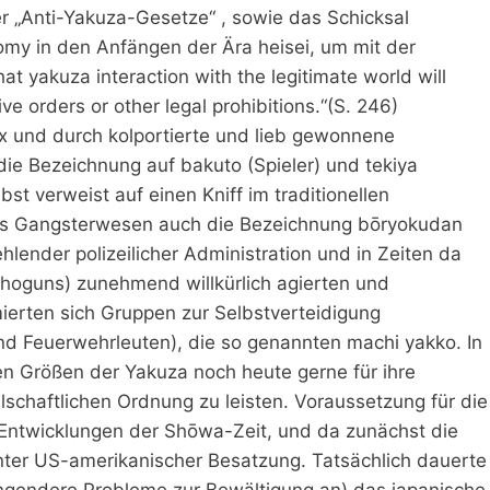
er „Anti-Yakuza-Gesetze“ , sowie das Schicksal
my in den Anfängen der Ära heisei, um mit der
that yakuza interaction with the legitimate world will
ve orders or other legal prohibitions.“(S. 246)
x und durch kolportierte und lieb gewonnene
die Bezeichnung auf bakuto (Spieler) und tekiya
t verweist auf einen Kniff im traditionellen
 das Gangsterwesen auch die Bezeichnung bōryokudan
lender polizeilicher Administration und in Zeiten da
Shoguns) zunehmend willkürlich agierten und
ierten sich Gruppen zur Selbstverteidigung
d Feuerwehrleuten), die so genannten machi yakko. In
en Größen der Yakuza noch heute gerne für ihre
llschaftlichen Ordnung zu leisten. Voraussetzung für die
 Entwicklungen der Shōwa-Zeit, und da zunächst die
ter US-amerikanischer Besatzung. Tatsächlich dauerte
ingendere Probleme zur Bewältigung an) das japanische