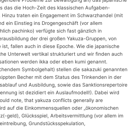
s das die Hoch-Zeit des klassischen Aufgaben-
. Hinzu traten ein Engagement im Schwarzhandel (mit
nd ein Einstieg ins Drogengeschäft (vor allem
ich pachinko) verfügte sich fast gänzlich in
erausbildung der drei großen Yakuza-Gruppen, von
st, fallen auch in diese Epoche. Wie die japanische
che Unterwelt vertikal strukturiert und wir finden auch
isationen werden ikka oder eben kumi genannt.
echendem Symbolgehalt) stellen die sakazuki genannten
ekippten Becher mit dem Status des Trinkenden in der
ungsablauf und Ausbildung, sowie das Sanktionsrepertoire
ennung ist dezidiert ein Auslaufmodell!). Dabei wird
uld note, that yakuza conflicts generally are
 wird auf die Einkommensquellen oder „ökonomischen
z(-geld), Glücksspiel, Arbeitsvermittlung (vor allem im
neintreibung, Grundstücksspekulation,