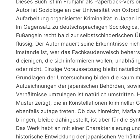
Dieses Buch ist im Frühjahr als Paperback-Versi
Autor ist Soziologe an der Universität von Oxfor
Aufarbeitung organisierter Kriminalität in Japan i
Im Gegensatz zu deutschsprachigen Sociologica,
Fußangeln recht bald zur selbstschinderischen Ü
flüssig. Der Autor mauert seine Erkenntnisse ni
imstande ist, wer das Fachkauderwelsch beherrsc
diejenigen, die sich informieren wollen, unabhäng
oder nicht. Einzige Voraussetzung bleibt natürli
Grundlagen der Untersuchung bilden die kaum m
Aufzeichnungen der japanischen Behörden, sowie 
Verhältnisse umzulegen ist natürlich umstritten. 
Muster zeitigt, die in Konstellationen kriminelle
ebenfalls zutage treten. Ob das hinreicht, Mafia
bringen, bleibe dahingestellt, ist aber für die 
Das Werk hebt an mit einer Charakterisierung und D
historische Entwicklung der japanischen Verhältn