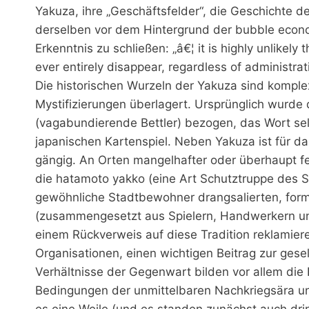
Yakuza, ihre „Geschäftsfelder“, die Geschichte d
derselben vor dem Hintergrund der bubble econo
Erkenntnis zu schließen: „â€¦ it is highly unlikely 
ever entirely disappear, regardless of administrati
Die historischen Wurzeln der Yakuza sind komple
Mystifizierungen überlagert. Ursprünglich wurde 
(vagabundierende Bettler) bezogen, das Wort selbs
japanischen Kartenspiel. Neben Yakuza ist für
gängig. An Orten mangelhafter oder überhaupt feh
die hatamoto yakko (eine Art Schutztruppe des 
gewöhnliche Stadtbewohner drangsalierten, form
(zusammengesetzt aus Spielern, Handwerkern un
einem Rückverweis auf diese Tradition reklamier
Organisationen, einen wichtigen Beitrag zur gese
Verhältnisse der Gegenwart bilden vor allem die
Bedingungen der unmittelbaren Nachkriegsära un
es eine Weile (und es standen zunächst auch dr