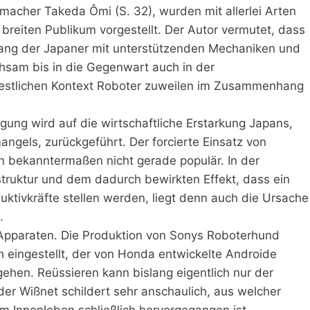
acher Takeda Ômi (S. 32), wurden mit allerlei Arten
 breiten Publikum vorgestellt. Der Autor vermutet, dass
ang der Japaner mit unterstützenden Mechaniken und
chsam bis in die Gegenwart auch in der
 westlichen Kontext Roboter zuweilen im Zusammenhang
igung wird auf die wirtschaftliche Erstarkung Japans,
angels, zurückgeführt. Der forcierte Einsatz von
an bekanntermaßen nicht gerade populär. In der
truktur und dem dadurch bewirkten Effekt, dass ein
ktivkräfte stellen werden, liegt denn auch die Ursache
.
 Apparaten. Die Produktion von Sonys Roboterhund
ch eingestellt, der von Honda entwickelte Androide
gehen. Reüssieren kann bislang eigentlich nur der
der Wißnet schildert sehr anschaulich, aus welcher
tem Innenleben schließlich hervorgegangen ist.