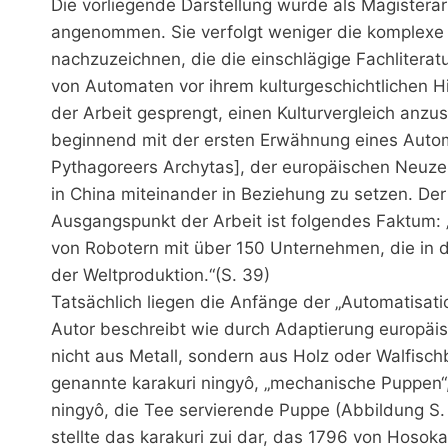
Die vorliegende Darstellung wurde als Magistera
angenommen. Sie verfolgt weniger die komplexe 
nachzuzeichnen, die die einschlägige Fachliteratu
von Automaten vor ihrem kulturgeschichtlichen 
der Arbeit gesprengt, einen Kulturvergleich anz
beginnend mit der ersten Erwähnung eines Auto
Pythagoreers Archytas], der europäischen Neuz
in China miteinander in Beziehung zu setzen. Der 
Ausgangspunkt der Arbeit ist folgendes Faktum: „
von Robotern mit über 150 Unternehmen, die in d
der Weltproduktion.“(S. 39)
Tatsächlich liegen die Anfänge der „Automatisati
Autor beschreibt wie durch Adaptierung europäis
nicht aus Metall, sondern aus Holz oder Walfischb
genannte karakuri ningyô, „mechanische Puppen“,
ningyô, die Tee servierende Puppe (Abbildung S.
stellte das karakuri zui dar, das 1796 von Hosokaw