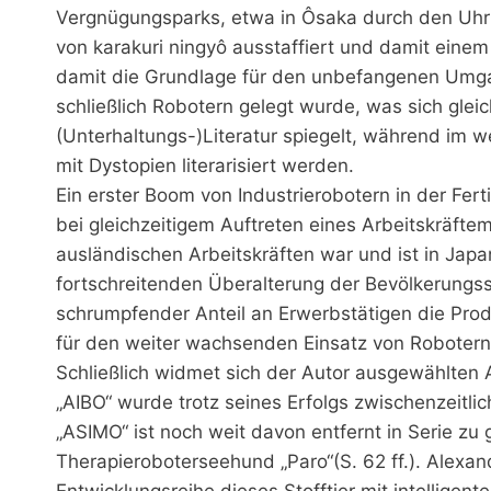
Vergnügungsparks, etwa in Ôsaka durch den Uhrm
von karakuri ningyô ausstaffiert und damit einem
damit die Grundlage für den unbefangenen Umg
schließlich Robotern gelegt wurde, was sich glei
(Unterhaltungs-)Literatur spiegelt, während im
mit Dystopien literarisiert werden.
Ein erster Boom von Industrierobotern in der Fert
bei gleichzeitigem Auftreten eines Arbeitskräftem
ausländischen Arbeitskräften war und ist in Jap
fortschreitenden Überalterung der Bevölkerungss
schrumpfender Anteil an Erwerbstätigen die Produ
für den weiter wachsenden Einsatz von Robotern
Schließlich widmet sich der Autor ausgewählten
„AIBO“ wurde trotz seines Erfolgs zwischenzeitli
„ASIMO“ ist noch weit davon entfernt in Serie zu 
Therapieroboterseehund „Paro“(S. 62 ff.). Alexan
Entwicklungsreihe dieses Stofftier mit intelligen