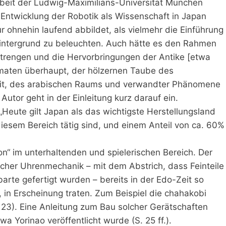
rbeit der Ludwig-Maximilians-Universität München
Entwicklung der Robotik als Wissenschaft in Japan
r ohnehin laufend abbildet, als vielmehr die Einführung
Hintergrund zu beleuchten. Auch hätte es den Rahmen
ustrengen und die Hervorbringungen der Antike [etwa
maten überhaupt, der hölzernen Taube des
eit, des arabischen Raums und verwandter Phänomene
Autor geht in der Einleitung kurz darauf ein.
Heute gilt Japan als das wichtigste Herstellungsland
iesem Bereich tätig sind, und einem Anteil von ca. 60%
on“ im unterhaltenden und spielerischen Bereich. Der
cher Uhrenmechanik – mit dem Abstrich, dass Feinteile
arte gefertigt wurden – bereits in der Edo-Zeit so
 in Erscheinung traten. Zum Beispiel die chahakobi
 23). Eine Anleitung zum Bau solcher Gerätschaften
a Yorinao veröffentlicht wurde (S. 25 ff.).