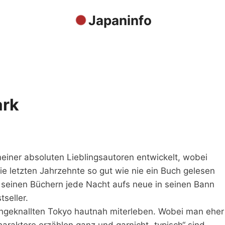
Japaninfo
ark
einer absoluten Lieblingsautoren entwickelt, wobei
die letzten Jahrzehnte so gut wie nie ein Buch gelesen
seinen Büchern jede Nacht aufs neue in seinen Bann
seller.
rchgeknallten Tokyo hautnah miterleben. Wobei man eher
raktere erzählen ganz und garnicht „typisch“ sind.