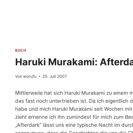
Zum
Inhalt
springen
BUCH
Haruki Murakami: Afterd
Von
worufu
25. Juli 2007
Mittlerweile hat sich Haruki Murakami zu einem m
das fast noch untertrieben ist. Da ich eigentlich 
habe und mich Haruki Murakami seit Wochen mit 
zieht ernenne ich ihn zumindest für mich zum Best
„Afterdark“ lässt uns eine typische Nacht im du
sagen muss, dass die Geschichten die uns die Cha