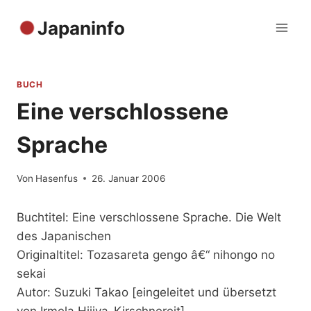
Zum
Japaninfo
Inhalt
springen
BUCH
Eine verschlossene
Sprache
Von
Hasenfus
26. Januar 2006
Buchtitel: Eine verschlossene Sprache. Die Welt
des Japanischen
Originaltitel: Tozasareta gengo â€“ nihongo no
sekai
Autor: Suzuki Takao [eingeleitet und übersetzt
von Irmela Hijiya-Kirschnereit]