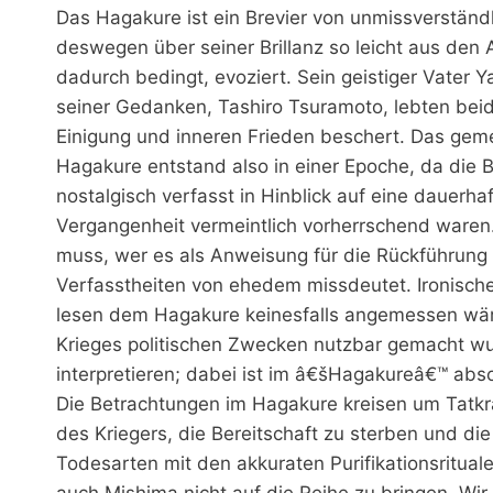
Das Hagakure ist ein Brevier von unmissverständli
deswegen über seiner Brillanz so leicht aus den
dadurch bedingt, evoziert. Sein geistiger Vater
seiner Gedanken, Tashiro Tsuramoto, lebten bei
Einigung und inneren Frieden beschert. Das ge
Hagakure entstand also in einer Epoche, da die B
nostalgisch verfasst in Hinblick auf eine dauerha
Vergangenheit vermeintlich vorherrschend waren
muss, wer es als Anweisung für die Rückführung 
Verfasstheiten von ehedem missdeutet. Ironische
lesen dem Hagakure keinesfalls angemessen wä
Krieges politischen Zwecken nutzbar gemacht wur
interpretieren; dabei ist im â€šHagakureâ€™ absolu
Die Betrachtungen im Hagakure kreisen um Tatkr
des Kriegers, die Bereitschaft zu sterben und die
Todesarten mit den akkuraten Purifikationsritual
auch Mishima nicht auf die Reihe zu bringen. Wi