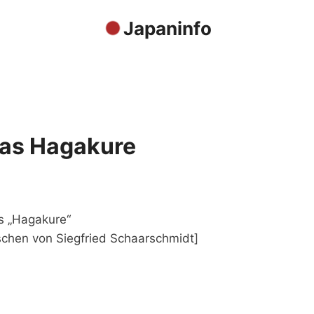
Japaninfo
das Hagakure
as „Hagakure“
schen von Siegfried Schaarschmidt]