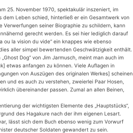
 am 25. November 1970, spektakulär inszeniert, im
s dem Leben schied, hinterließ er ein Gesamtwerk von
Verwerfungen seiner Biographie zu schildern, kann
annähernd gerecht werden. Es sei hier lediglich darauf
a ou la vision du vide“ ein knappes wie ebenso
rdies aller simpel bewertenden Geschwätzigkeit enthält.
lm „Ghost Dog“ von Jim Jarmusch, meint man auch im
k] etwas anfangen zu können. Viele Auflagen in
ragungen von Auszügen des originalen Werkes] scheinen
sen und es auch zu verstehen, zweierlei Paar Hosen,
irklich übereinander passen. Zumal an allen Beinen,
ntierung der wichtigsten Elemente des „Hauptstücks“,
ergrund des Hagakure nach der ihm eigenen Lesart.
war, lässt sich dem Buch ebenso wenig zum Vorwurf
rnister deutscher Soldaten gewandert zu sein.