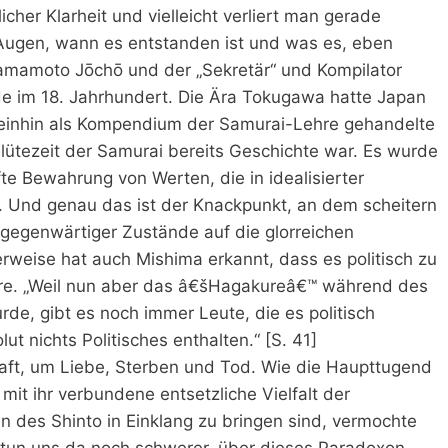
cher Klarheit und vielleicht verliert man gerade
 Augen, wann es entstanden ist und was es, eben
 Yamamoto Jōchō und der „Sekretär“ und Kompilator
de im 18. Jahrhundert. Die Ära Tokugawa hatte Japan
meinhin als Kompendium der Samurai-Lehre gehandelte
lütezeit der Samurai bereits Geschichte war. Es wurde
fte Bewahrung von Werten, die in idealisierter
. Und genau das ist der Knackpunkt, an dem scheitern
gegenwärtiger Zustände auf die glorreichen
rweise hat auch Mishima erkannt, dass es politisch zu
re. „Weil nun aber das â€šHagakureâ€™ während des
de, gibt es noch immer Leute, die es politisch
t nichts Politisches enthalten.“ [S. 41]
aft, um Liebe, Sterben und Tod. Wie die Haupttugend
 mit ihr verbundene entsetzliche Vielfalt der
en des Shinto in Einklang zu bringen sind, vermochte
r tun uns da noch schwerer, über dieses Paradoxon