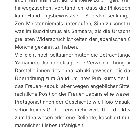
hinwegzusehen. Verständlich, dass die Philosop
kam: Handlungsbewusstsein, Selbstversenkung, G
Zen-Meister niemals unterlaufen, Sinn zu konstrui
was im Buddhismus als Samsara, als die Ursache a
grellsten Widersprüchlichkeiten der japanischen G
Mönche gekannt zu haben.
Vielleicht noch seltsamer muten die Betrachtung
Yamamoto Jōchō beklagt eine Verweichlichung und
Darstellerinnen des onna kabuki gewesen, die das
Überhöhung zum Gaudium ihres Publikums der Lä
das Frauen-Kabuki aber wegen angeblicher Sitte
rechtliche Position der Frauen Japans eine wese
Protagonistinnen der Geschichte wie Hojo Masak
schon keines Gedenkens mehr wert. Und die Ideal
zum Idealwesen erkorene Geliebte, kaschiert nur
männlicher Liebesunfähigkeit.