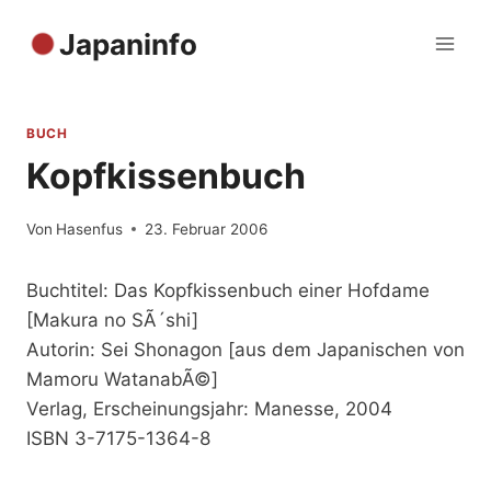
Zum
Japaninfo
Inhalt
springen
BUCH
Kopfkissenbuch
Von
Hasenfus
23. Februar 2006
Buchtitel: Das Kopfkissenbuch einer Hofdame
[Makura no SÃ´shi]
Autorin: Sei Shonagon [aus dem Japanischen von
Mamoru WatanabÃ©]
Verlag, Erscheinungsjahr: Manesse, 2004
ISBN 3-7175-1364-8