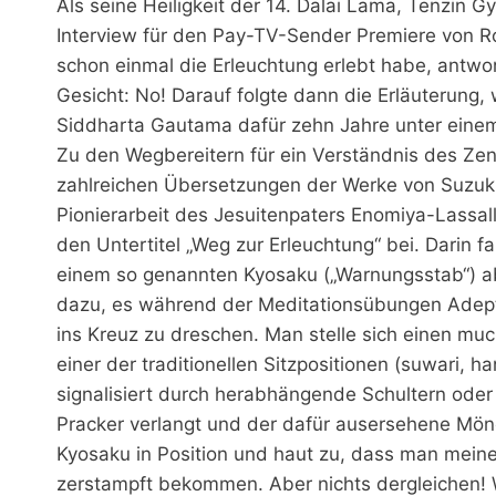
Als seine Heiligkeit der 14. Dalai Lama, Tenzin 
Interview für den Pay-TV-Sender Premiere von R
schon einmal die Erleuchtung erlebt habe, antwo
Gesicht: No! Darauf folgte dann die Erläuterung,
Siddharta Gautama dafür zehn Jahre unter eine
Zu den Wegbereitern für ein Verständnis des Zen 
zahlreichen Übersetzungen der Werke von Suzuk
Pionierarbeit des Jesuitenpaters Enomiya-Lassa
den Untertitel „Weg zur Erleuchtung“ bei. Darin 
einem so genannten Kyosaku („Warnungsstab“) ab
dazu, es während der Meditationsübungen Adepte
ins Kreuz zu dreschen. Man stelle sich einen mu
einer der traditionellen Sitzpositionen (suwari, 
signalisiert durch herabhängende Schultern oder
Pracker verlangt und der dafür ausersehene Mönc
Kyosaku in Position und haut zu, dass man meine
zerstampft bekommen. Aber nichts dergleichen! W