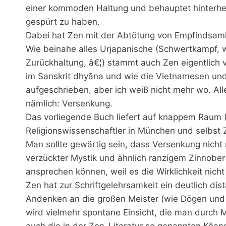
einer kommoden Haltung und behauptet hinterher
gespürt zu haben.
Dabei hat Zen mit der Abtötung von Empfindsamkei
Wie beinahe alles Urjapanische (Schwertkampf, 
Zurückhaltung, â€¦) stammt auch Zen eigentlich 
im Sanskrit dhyāna und wie die Vietnamesen und
aufgeschrieben, aber ich weiß nicht mehr wo. All
nämlich: Versenkung.
Das vorliegende Buch liefert auf knappem Raum (1
Religionswissenschaftler in München und selbst 
Man sollte gewärtig sein, dass Versenkung nicht mi
verzückter Mystik und ähnlich ranzigem Zinnober
ansprechen können, weil es die Wirklichkeit nicht
Zen hat zur Schriftgelehrsamkeit ein deutlich dis
Andenken an die großen Meister (wie Dōgen und 
wird vielmehr spontane Einsicht, die man durch 
auch die in der Zen-Literatur so genannten Kōans