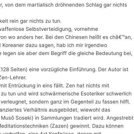
, von dem martialisch dröhnenden Schlag gar nichts
t rein gar nichts zu tun.
waffenlose Selbstverteidigung, vornehme
von wo anders her. Bei den Chinesen heißt es châ€™an,
 Koreaner dazu sagen, hab ich mir irgendwo
e legen sie aber dem Begriff die gleiche Bedeutung bei,
28 Seiten) eine vorzügliche Einführung. Der Autor ist
Zen-Lehrer.
t Entrückung in eins fällt. Zen hat nichts mit
 zu tun und wird schwärmerische Esoteriker schwerlich
 verleugnet, sondern ganz im Gegenteil zu fassen hilft.
tanziertes Verhältnis ausgebildet, wiewohl das
Musō Soseki) in Sammlungen tradiert wird. Angestrebt
Meditationstechniken (Zazen) gewinnt. Dazu können
 verhelfen, eine Art Kopfnüsse, denen mit