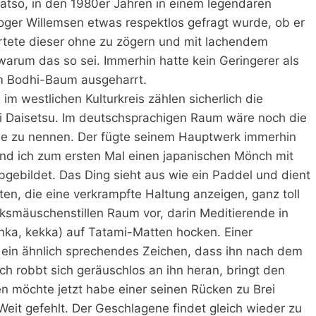
Gyatso, in den 1980er Jahren in einem legendären
oger Willemsen etwas respektlos gefragt wurde, ob er
rtete dieser ohne zu zögern und mit lachendem
 warum das so sei. Immerhin hatte kein Geringerer als
m Bodhi-Baum ausgeharrt.
im westlichen Kulturkreis zählen sicherlich die
i Daisetsu. Im deutschsprachigen Raum wäre noch die
lle zu nennen. Der fügte seinem Hauptwerk immerhin
fand ich zum ersten Mal einen japanischen Mönch mit
gebildet. Das Ding sieht aus wie ein Paddel und dient
n, die eine verkrampfte Haltung anzeigen, ganz toll
cksmäuschenstillen Raum vor, darin Meditierende in
hanka, kekka) auf Tatami-Matten hocken. Einer
 ein ähnlich sprechendes Zeichen, dass ihn nach dem
h robbt sich geräuschlos an ihn heran, bringt den
n möchte jetzt habe einer seinen Rücken zu Brei
eit gefehlt. Der Geschlagene findet gleich wieder zu