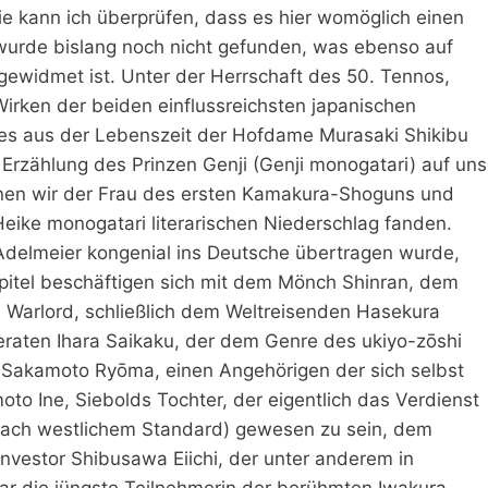
e kann ich überprüfen, dass es hier womöglich einen
urde bislang noch nicht gefunden, was ebenso auf
 gewidmet ist. Unter der Herrschaft des 50. Tennos,
Wirken der beiden einflussreichsten japanischen
ges aus der Lebenszeit der Hofdame Murasaki Shikibu
 Erzählung des Prinzen Genji (Genji monogatari) auf uns
gnen wir der Frau des ersten Kamakura-Shoguns und
 Heike monogatari literarischen Niederschlag fanden.
Adelmeier kongenial ins Deutsche übertragen wurde,
pitel beschäftigen sich mit dem Mönch Shinran, dem
Warlord, schließlich dem Weltreisenden Hasekura
eraten Ihara Saikaku, der dem Genre des ukiyo-zōshi
när Sakamoto Ryōma, einen Angehörigen der sich selbst
to Ine, Siebolds Tochter, der eigentlich das Verdienst
(nach westlichem Standard) gewesen zu sein, dem
vestor Shibusawa Eiichi, der unter anderem in
r die jüngste Teilnehmerin der berühmten Iwakura-