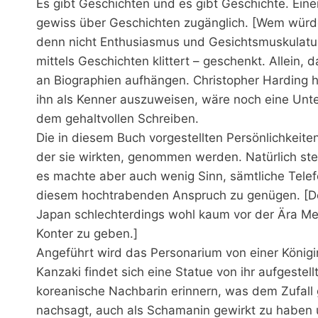
Es gibt Geschichten und es gibt Geschichte. Ein
gewiss über Geschichten zugänglich. [Wem wür
denn nicht Enthusiasmus und Gesichtsmuskulatu
mittels Geschichten klittert – geschenkt. Allein,
an Biographien aufhängen. Christopher Harding 
ihn als Kenner auszuweisen, wäre noch eine Unter
dem gehaltvollen Schreiben.
Die in diesem Buch vorgestellten Persönlichkeiten
der sie wirkten, genommen werden. Natürlich ste
es machte aber auch wenig Sinn, sämtliche Telef
diesem hochtrabenden Anspruch zu genügen. [De
Japan schlechterdings wohl kaum vor der Ära Meij
Konter zu geben.]
Angeführt wird das Personarium von einer Königi
Kanzaki findet sich eine Statue von ihr aufgeste
koreanische Nachbarin erinnern, was dem Zufall 
nachsagt, auch als Schamanin gewirkt zu haben un