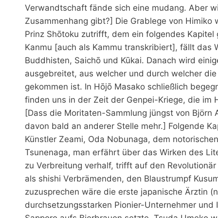
Verwandtschaft fände sich eine mudang. Aber wi
Zusammenhang gibt?] Die Grablege von Himiko w
Prinz Shōtoku zutrifft, dem ein folgendes Kapitel
Kanmu [auch als Kammu transkribiert], fällt das 
Buddhisten, Saichō und Kūkai. Danach wird eini
ausgebreitet, aus welcher und durch welcher die
gekommen ist. In Hōjō Masako schließlich bege
finden uns in der Zeit der Genpei-Kriege, die im
[Dass die Moritaten-Sammlung jüngst von Björn 
davon bald an anderer Stelle mehr.] Folgende Ka
Künstler Zeami, Oda Nobunaga, dem notorischen 
Tsunenaga, man erfährt über das Wirken des Lit
zu Verbreitung verhalf, trifft auf den Revolutio
als shishi Verbrämenden, den Blaustrumpf Kusumo
zuzusprechen wäre die erste japanische Ärztin 
durchsetzungsstarken Pionier-Unternehmer und In
Sapporo aufs Bierbrauen setzte. Tsuda Umeko wa