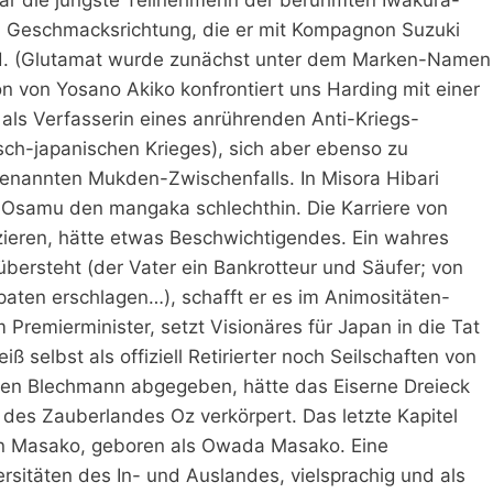
en Geschmacksrichtung, die er mit Kompagnon Suzuki
nd. (Glutamat wurde zunächst unter dem Marken-Namen
on von Yosano Akiko konfrontiert uns Harding mit einer
 als Verfasserin eines anrührenden Anti-Kriegs-
isch-japanischen Krieges), sich aber ebenso zu
ogenannten Mukden-Zwischenfalls. In Misora Hibari
a Osamu den mangaka schlechthin. Die Karriere von
izieren, hätte etwas Beschwichtigendes. Ein wahres
bersteht (der Vater ein Bankrotteur und Säufer; von
aten erschlagen…), schafft er es im Animositäten-
remierminister, setzt Visionäres für Japan in die Tat
 selbst als offiziell Retirierter noch Seilschaften von
 den Blechmann abgegeben, hätte das Eiserne Dreieck
n des Zauberlandes Oz verkörpert. Das letzte Kapitel
sin Masako, geboren als Owada Masako. Eine
ersitäten des In- und Auslandes, vielsprachig und als