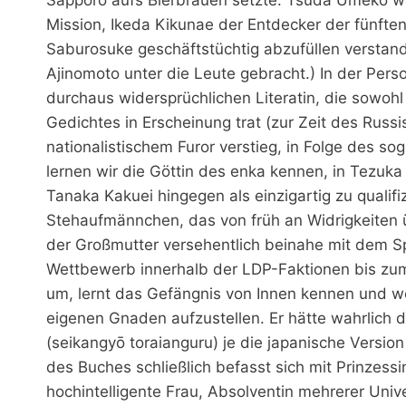
Mission, Ikeda Kikunae der Entdecker der fünft
Saburosuke geschäftstüchtig abzufüllen versta
Ajinomoto unter die Leute gebracht.) In der Pers
durchaus widersprüchlichen Literatin, die sowohl
Gedichtes in Erscheinung trat (zur Zeit des Russ
nationalistischem Furor verstieg, in Folge des s
lernen wir die Göttin des enka kennen, in Tezuk
Tanaka Kakuei hingegen als einzigartig zu qualif
Stehaufmännchen, das von früh an Widrigkeiten ü
der Großmutter versehentlich beinahe mit dem Sp
Wettbewerb innerhalb der LDP-Faktionen bis zum P
um, lernt das Gefängnis von Innen kennen und weiß
eigenen Gnaden aufzustellen. Er hätte wahrlich
(seikangyō toraianguru) je die japanische Versio
des Buches schließlich befasst sich mit Prinzes
hochintelligente Frau, Absolventin mehrerer Univ