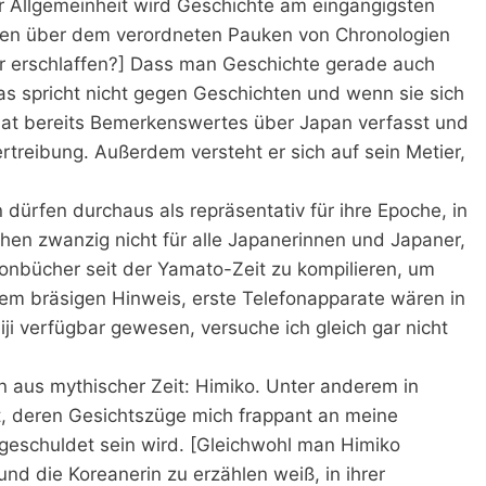
er Allgemeinheit wird Geschichte am eingängigsten
den über dem verordneten Pauken von Chronologien
r erschlaffen?] Dass man Geschichte gerade auch
 das spricht nicht gegen Geschichten und wenn sie sich
hat bereits Bemerkenswertes über Japan verfasst und
treibung. Außerdem versteht er sich auf sein Metier,
 dürfen durchaus als repräsentativ für ihre Epoche, in
hen zwanzig nicht für alle Japanerinnen und Japaner,
onbücher seit der Yamato-Zeit zu kompilieren, um
m bräsigen Hinweis, erste Telefonapparate wären in
i verfügbar gewesen, versuche ich gleich gar nicht
n aus mythischer Zeit: Himiko. Unter anderem in
llt, deren Gesichtszüge mich frappant an meine
geschuldet sein wird. [Gleichwohl man Himiko
d die Koreanerin zu erzählen weiß, in ihrer