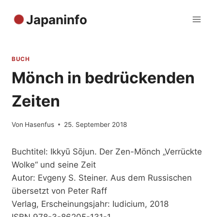
Zum
Japaninfo
Inhalt
springen
BUCH
Mönch in bedrückenden
Zeiten
Von
Hasenfus
25. September 2018
Buchtitel: Ikkyū Sōjun. Der Zen-Mönch „Verrückte
Wolke“ und seine Zeit
Autor: Evgeny S. Steiner. Aus dem Russischen
übersetzt von Peter Raff
Verlag, Erscheinungsjahr: Iudicium, 2018
ISBN 978-3-86205-131-1