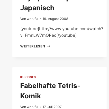
Japanisch
Von
worufu
19. August 2008
[youtube]http://www.youtube.com/watch?
v=FmnLW7mOPec[/youtube]
OLYMPISCHE
WEITERLESEN
SPIELE
AUF
JAPANISCH
KURIOSES
Fabelhafte Tetris-
Komik
Von
worufu
17. Juli 2007