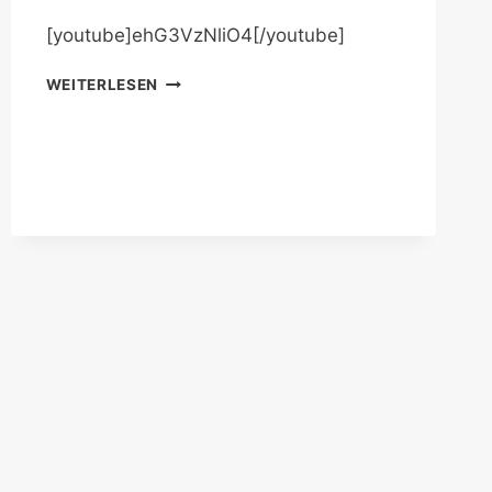
[youtube]ehG3VzNliO4[/youtube]
FÜR
WEITERLESEN
ZWISCHENDURCH
WIEDER
ETWAS
MANZAI