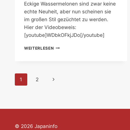
Eckige Wassermelonen sind zwar keine
echte Neuheit, aber nun scheinen sie
im großen Stil gezüchtet zu werden.
Hier der Videobeweis:
[youtube]WDbkOFkjJDo[/youtube]
STAPELBARE
WEITERLESEN
WASSERMELONEN
Seitennavigation
Nächste
1
2
Seite
© 2026 Japaninfo