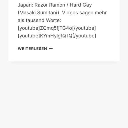
Japan: Razor Ramon / Hard Gay
(Masaki Sumitani). Videos sagen mehr
als tausend Worte:
[youtube]ZQmq5fjTG4o[/youtube]
[youtube]KYmHyIgfQTQ[/youtube]
RAZOR
WEITERLESEN
RAMON
HARD
GAY