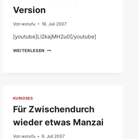
Version
Von
worufu
18. Juli 2007
[youtube]Ll2kajMH2u0[/youtube]
TETRIS
WEITERLESEN
MENSCHEN-
VERSION
KURIOSES
Für Zwischendurch
wieder etwas Manzai
Von
worufu
9. Juli 2007